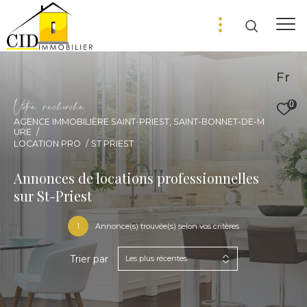
Fr
V
o
r
e
r
e
c
e
c
e
0
AGENCE IMMOBILIÈRE SAINT-PRIEST, SAINT-BONNET-DE-M
URE
LOCATION PRO
ST PRIEST
Annonces de locations professionnelles
sur St-Priest
1
Annonce(s) trouvée(s) selon vos critères
Trier par
Les plus récentes