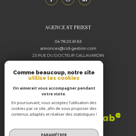
AGENCE ST PRIEST
04.78.20.61.63
annonces@cid-gestion.com
23 RUE DU DOCTEUR GALLAVARDIN
69800
SAINT-PRIEST
Comme beaucoup, notre site
utilise les cookies
On aimerait vous accompagner pendant
votre visite.
En poursuivant, vous acceptez l'utilisation des
Adhérents
cookies par ce site, afin de vous proposer des
contenus adaptés et réaliser des statistiques !
PARAMÉTRER