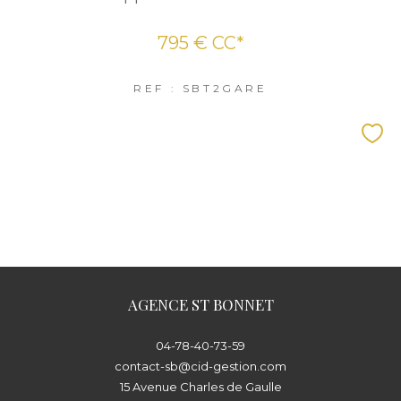
795 €
CC*
REF : SBT2GARE
AGENCE ST BONNET
04-78-40-73-59
contact-sb@cid-gestion.com
15 Avenue Charles de Gaulle