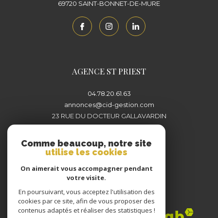
69720
SAINT-BONNET-DE-MURE
AGENCE ST PRIEST
04.78.20.61.63
annonces@cid-gestion.com
23 RUE DU DOCTEUR GALLAVARDIN
69800
SAINT-PRIEST
Comme beaucoup, notre site
utilise les cookies
On aimerait vous accompagner pendant
votre visite.
En poursuivant, vous acceptez l'utilisation des
Adhérents
cookies par ce site, afin de vous proposer des
contenus adaptés et réaliser des statistiques !