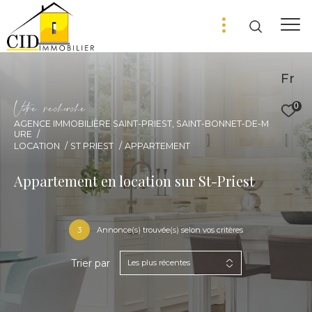
Fr
V
o
r
e
r
e
c
e
c
e
0
AGENCE IMMOBILIÈRE SAINT-PRIEST, SAINT-BONNET-DE-M
URE
LOCATION
ST PRIEST
APPARTEMENT
Appartement en location sur St-Priest
3
Annonce(s) trouvée(s) selon vos critères
Trier par
Les plus récentes