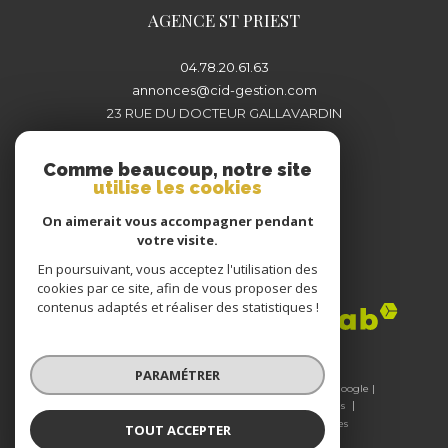
AGENCE ST PRIEST
04.78.20.61.63
annonces@cid-gestion.com
23 RUE DU DOCTEUR GALLAVARDIN
69800
SAINT-PRIEST
Comme beaucoup, notre site
utilise les cookies
On aimerait vous accompagner pendant
votre visite.
En poursuivant, vous acceptez l'utilisation des
Adhérents
cookies par ce site, afin de vous proposer des
contenus adaptés et réaliser des statistiques !
PARAMÉTRER
© 2026 | Tous droits réservés | Traduction powered by Google |
Nos honoraires
Plan du site
Mentions légales
Admin
Nos liens
Politique RGPD
Cookies
TOUT ACCEPTER