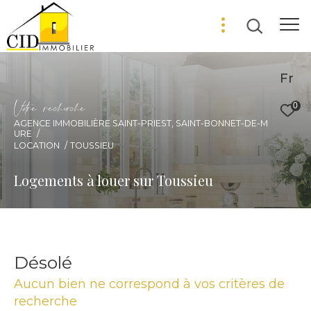
Fr
V
o
r
e
r
e
c
e
c
e
0
AGENCE IMMOBILIÈRE SAINT-PRIEST, SAINT-BONNET-DE-M
URE
LOCATION
TOUSSIEU
Logements à louer sur Toussieu
Désolé
Aucun bien ne correspond à vos critères de
recherche