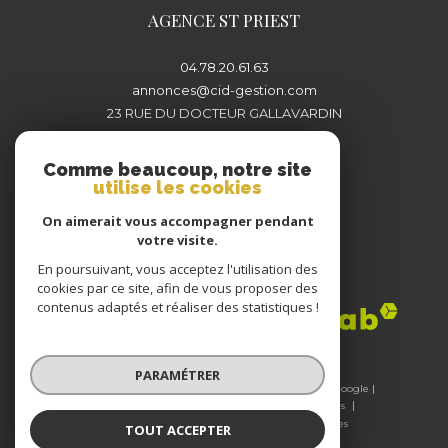
AGENCE ST PRIEST
04.78.20.61.63
annonces@cid-gestion.com
23 RUE DU DOCTEUR GALLAVARDIN
69800
SAINT-PRIEST
Comme beaucoup, notre site
utilise les cookies
On aimerait vous accompagner pendant
votre visite.
En poursuivant, vous acceptez l'utilisation des
Adhérents
cookies par ce site, afin de vous proposer des
contenus adaptés et réaliser des statistiques !
PARAMÉTRER
© 2026 | Tous droits réservés | Traduction powered by Google |
Nos honoraires
Plan du site
Mentions légales
Admin
Nos liens
Politique RGPD
Cookies
TOUT ACCEPTER