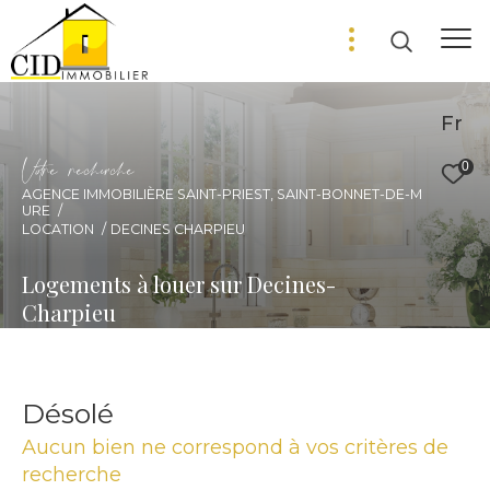
Fr
V
o
r
e
r
e
c
e
c
e
0
AGENCE IMMOBILIÈRE SAINT-PRIEST, SAINT-BONNET-DE-M
URE
LOCATION
DECINES CHARPIEU
Logements à louer sur Decines-
Charpieu
Désolé
Aucun bien ne correspond à vos critères de
recherche