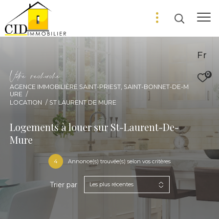
Fr
V
o
r
e
r
e
c
e
c
e
0
AGENCE IMMOBILIÈRE SAINT-PRIEST, SAINT-BONNET-DE-M
URE
LOCATION
ST LAURENT DE MURE
Logements à louer sur St-Laurent-De-
Mure
4
Annonce(s) trouvée(s) selon vos critères
Trier par
Les plus récentes