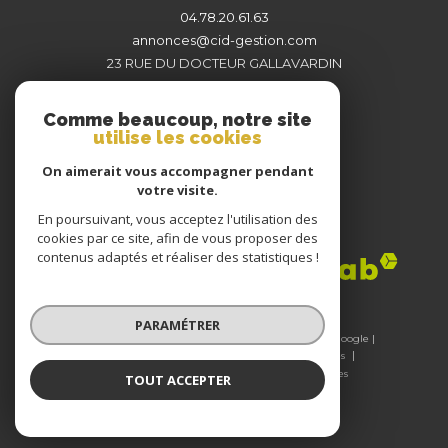
04.78.20.61.63
annonces@cid-gestion.com
23 RUE DU DOCTEUR GALLAVARDIN
69800
SAINT-PRIEST
Comme beaucoup, notre site
utilise les cookies
On aimerait vous accompagner pendant
votre visite.
En poursuivant, vous acceptez l'utilisation des
Adhérents
cookies par ce site, afin de vous proposer des
contenus adaptés et réaliser des statistiques !
PARAMÉTRER
© 2026 | Tous droits réservés | Traduction powered by Google |
Nos honoraires
Plan du site
Mentions légales
Admin
Nos liens
Politique RGPD
Cookies
TOUT ACCEPTER