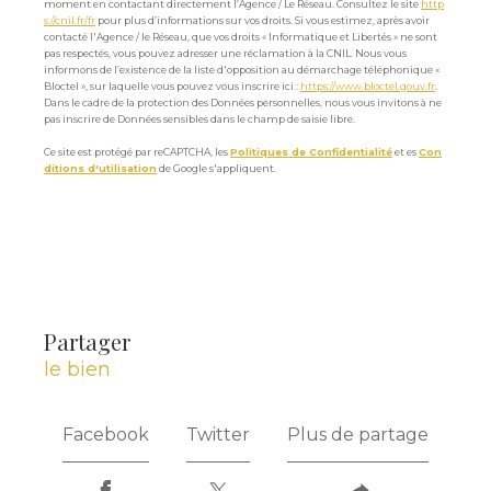
moment en contactant directement l’Agence / Le Réseau. Consultez le site
http
s://cnil.fr/fr
pour plus d’informations sur vos droits. Si vous estimez, après avoir
contacté l'Agence / le Réseau, que vos droits « Informatique et Libertés » ne sont
pas respectés, vous pouvez adresser une réclamation à la CNIL. Nous vous
informons de l’existence de la liste d'opposition au démarchage téléphonique «
Bloctel », sur laquelle vous pouvez vous inscrire ici :
https://www.bloctel.gouv.fr
.
Dans le cadre de la protection des Données personnelles, nous vous invitons à ne
pas inscrire de Données sensibles dans le champ de saisie libre.
Ce site est protégé par reCAPTCHA, les
Politiques de Confidentialité
et es
Con
ditions d'utilisation
de Google s'appliquent.
partager
le bien
Facebook
Twitter
Plus de partage