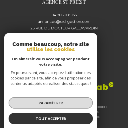
AGENCE ST PRIEST
04.78.20.61.63
annonces@cid-gestion.com
23 RUE DU DOCTEUR GALLAVARDIN
69800
SAINT-PRIEST
Comme beaucoup, notre site
utilise les cookies
On aimerait vous accompagner pendant
votre visite.
En poursuivant, vous acceptez l'utilisation des
Adhérents
cookies par ce site, afin de vous proposer des
contenus adaptés et réaliser des statistiques !
PARAMÉTRER
© 2026 | Tous droits réservés | Traduction powered by Google |
Nos honoraires
Plan du site
Mentions légales
Admin
Nos liens
Politique RGPD
Cookies
TOUT ACCEPTER