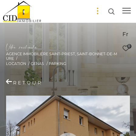
Fr
V
o
r
e
r
e
c
e
c
e
0
AGENCE IMMOBILIÈRE SAINT-PRIEST, SAINT-BONNET-DE-M
URE
LOCATION
GENAS
PARKING
RETOUR