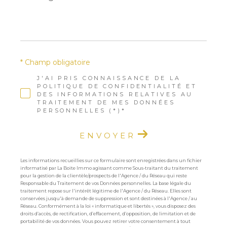
*
* Champ obligatoire
J'AI PRIS CONNAISSANCE DE LA
POLITIQUE DE CONFIDENTIALITÉ ET
DES INFORMATIONS RELATIVES AU
TRAITEMENT DE MES DONNÉES
PERSONNELLES (*)*
ENVOYER
Les informations recueillies sur ce formulaire sont enregistrées dans un fichier
informatisé par La Boite Immo agissant comme Sous-traitant du traitement
pour la gestion de la clientèle/prospects de l'Agence / du Réseau qui reste
Responsable du Traitement de vos Données personnelles. La base légale du
traitement repose sur l'intérêt légitime de l'Agence / du Réseau. Elles sont
conservées jusqu'à demande de suppression et sont destinées à l'Agence / au
Réseau. Conformément à la loi « informatique et libertés », vous disposez des
droits d’accès, de rectification, d’effacement, d’opposition, de limitation et de
portabilité de vos données. Vous pouvez retirer votre consentement à tout