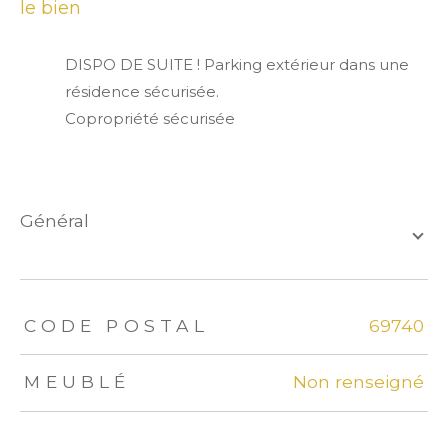
le bien
DISPO DE SUITE ! Parking extérieur dans une
résidence sécurisée.
Copropriété sécurisée
général
TRAD_ZEPHYR_Caracteristique
TRAD_ZEPHYR_Valeurs
CODE POSTAL
69740
MEUBLÉ
Non renseigné