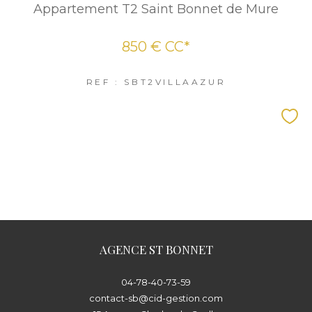
Appartement T2 Saint Bonnet de Mure
850 €
CC*
REF : SBT2VILLAAZUR
AGENCE ST BONNET
04-78-40-73-59
contact-sb@cid-gestion.com