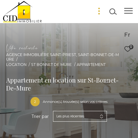
Fr
V
o
r
e
r
e
c
e
c
e
0
AGENCE IMMOBILIÈRE SAINT-PRIEST, SAINT-BONNET-DE-M
URE
LOCATION
ST BONNET DE MURE
APPARTEMENT
Appartement en location sur St-Bonnet-
De-Mure
2
Annonce(s) trouvée(s) selon vos critères
Trier par
Les plus récentes