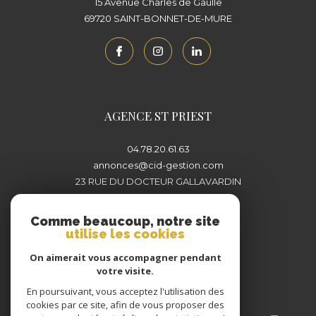
15 Avenue Charles de Gaulle
69720
SAINT-BONNET-DE-MURE
AGENCE ST PRIEST
04.78.20.61.63
annonces@cid-gestion.com
23 RUE DU DOCTEUR GALLAVARDIN
69800
SAINT-PRIEST
Comme beaucoup, notre site
utilise les cookies
On aimerait vous accompagner pendant
votre visite.
En poursuivant, vous acceptez l'utilisation des
Adhérents
cookies par ce site, afin de vous proposer des