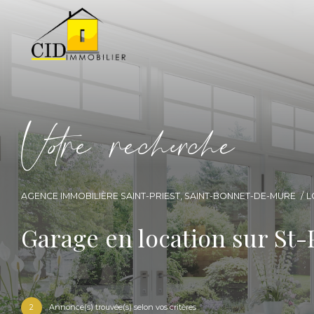
V
o
r
e
r
e
c
e
c
e
AGENCE IMMOBILIÈRE SAINT-PRIEST, SAINT-BONNET-DE-MURE
L
Garage en location sur St
2
Annonce(s) trouvée(s) selon vos critères