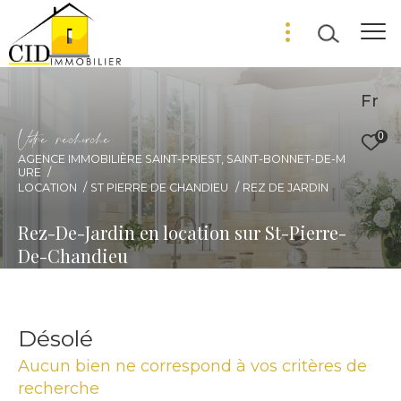
Fr
V
o
r
e
r
e
c
e
c
e
0
AGENCE IMMOBILIÈRE SAINT-PRIEST, SAINT-BONNET-DE-M
URE
LOCATION
ST PIERRE DE CHANDIEU
REZ DE JARDIN
Rez-De-Jardin en location sur St-Pierre-
De-Chandieu
Désolé
Aucun bien ne correspond à vos critères de
recherche