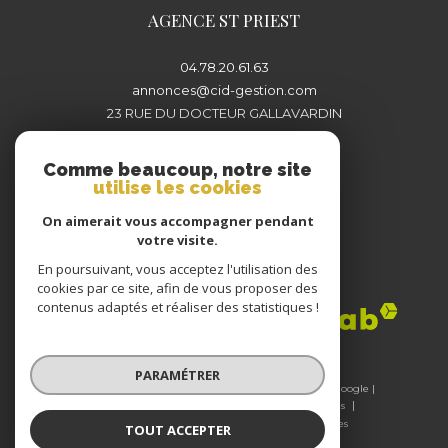
AGENCE ST PRIEST
04.78.20.61.63
annonces@cid-gestion.com
23 RUE DU DOCTEUR GALLAVARDIN
69800
SAINT-PRIEST
Comme beaucoup, notre site
utilise les cookies
On aimerait vous accompagner pendant
votre visite.
En poursuivant, vous acceptez l'utilisation des
Adhérents
cookies par ce site, afin de vous proposer des
contenus adaptés et réaliser des statistiques !
PARAMÉTRER
© 2026 | Tous droits réservés | Traduction powered by Google |
Nos honoraires
Plan du site
Mentions légales
Admin
Nos liens
Politique RGPD
Cookies
TOUT ACCEPTER