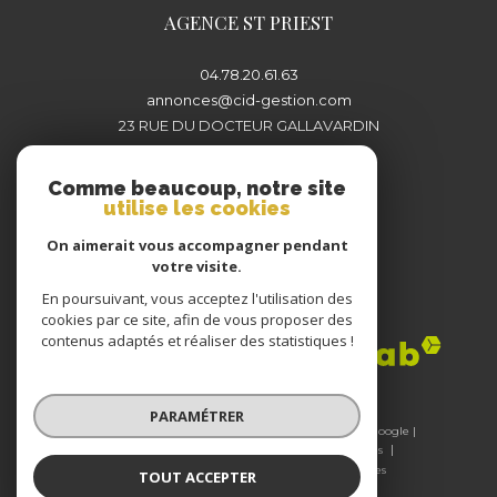
AGENCE ST PRIEST
04.78.20.61.63
annonces@cid-gestion.com
23 RUE DU DOCTEUR GALLAVARDIN
69800
SAINT-PRIEST
Comme beaucoup, notre site
utilise les cookies
On aimerait vous accompagner pendant
votre visite.
En poursuivant, vous acceptez l'utilisation des
Adhérents
cookies par ce site, afin de vous proposer des
contenus adaptés et réaliser des statistiques !
PARAMÉTRER
© 2026 | Tous droits réservés | Traduction powered by Google |
Nos honoraires
Plan du site
Mentions légales
Admin
Nos liens
Politique RGPD
Cookies
TOUT ACCEPTER