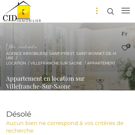
Fr
V
o
r
e
r
e
c
e
c
e
0
AGENCE IMMOBILIÈRE SAINT-PRIEST, SAINT-BONNET-DE-M
URE
LOCATION
VILLEFRANCHE SUR SAONE
APPARTEMENT
Appartement en location sur
Villefranche-Sur-Saone
Désolé
Aucun bien ne correspond à vos critères de
recherche