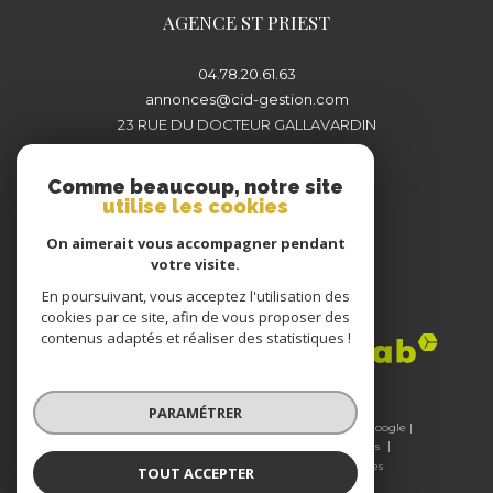
AGENCE ST PRIEST
04.78.20.61.63
annonces@cid-gestion.com
23 RUE DU DOCTEUR GALLAVARDIN
69800
SAINT-PRIEST
Comme beaucoup, notre site
utilise les cookies
On aimerait vous accompagner pendant
votre visite.
En poursuivant, vous acceptez l'utilisation des
Adhérents
cookies par ce site, afin de vous proposer des
contenus adaptés et réaliser des statistiques !
PARAMÉTRER
© 2026 | Tous droits réservés | Traduction powered by Google |
Nos honoraires
Plan du site
Mentions légales
Admin
Nos liens
Politique RGPD
Cookies
TOUT ACCEPTER