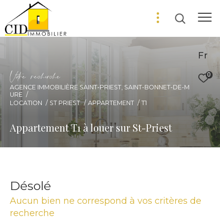
Fr
V
o
r
e
r
e
c
e
c
e
0
AGENCE IMMOBILIÈRE SAINT-PRIEST, SAINT-BONNET-DE-M
URE
LOCATION
ST PRIEST
APPARTEMENT
T1
Appartement T1 à louer sur St-Priest
Désolé
Aucun bien ne correspond à vos critères de
recherche