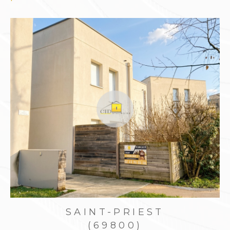
Confier la gestion de son bien en
toute sérénité
Être propriétaire bailleur demande du temps,
des connaissances juridiques et une gestion
rigoureuse. Le
Cabinet Immobilier Diffusion
CID
vous propose un service complet de
gest
ion locative à Saint-Priest
, pour sécuriser vos
revenus tout en allégeant votre charge
mentale.
Notre accompagnement comprend :
Estimation du loyer selon les tendances
locales
Rédaction du bail, état des lieux, dépôt de
SAINT-PRIEST
garantie
(69800)
Encaissement des loyers, suivi administratif et