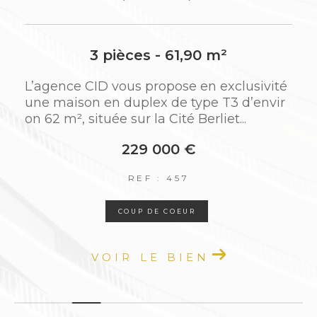
comptable
Relation locataire, gestion des éventuels
travaux et sinistres
3 pièces - 61,90 m²
L’agence CID vous propose en exclusivité
Grâce à notre proximité géographique et à
une maison en duplex de type T3 d’envir
notre réactivité, nous apportons des réponses
on 62 m², située sur la Cité Berliet...
rapides, efficaces et sur mesure à toutes les
situations.
229 000 €
REF : 457
Un syndic de confiance pour votre
tranquillité
COUP DE COEUR
En tant que
syndic de copropriété à Saint-P
VOIR LE BIEN
riest
, nous mettons l’accent sur une
gestion
claire, réactive et humaine
. Nos
collaborateurs sont à l’écoute de chaque