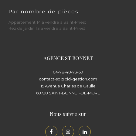
Parlons de votre projet immobilier dès
Par nombre de pièces
aujourd’hui
Appartement T4 à vendre à Saint-Priest
Rez de jardin T3 à vendre à Saint-Priest
Que vous souhaitiez
vendre un appartement
à Saint-Priest
, acheter une
maison de
village à Saint-Bonnet-de-Mure
, confier un
bien en
gestion locative
, ou changer de
AGENCE ST BONNET
syndic
, le
Cabinet Immobilier Diffusion CID
04-78-40-73-59
est à votre écoute.
contact-sb@cid-gestion.com
15 Avenue Charles de Gaulle
📍
Saint-Priest
: 23 rue du Docteur Gallavardin
69720
SAINT-BONNET-DE-MURE
– 69800
📍
Saint-Bonnet-de-Mure
: 15 avenue Charles
Nous suivre sur
de Gaulle – 69720
Rencontrez nos équipes et visitez l’agence la