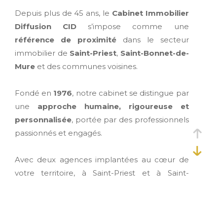
Depuis plus de 45 ans, le
Cabinet Immobilier
Diffusion CID
s’impose comme une
référence de proximité
dans le secteur
immobilier de
Saint-Priest
,
Saint-Bonnet-de-
Mure
et des communes voisines.
Fondé en
1976
, notre cabinet se distingue par
une
approche humaine, rigoureuse et
personnalisée
, portée par des professionnels
passionnés et engagés.
Avec deux agences implantées au cœur de
votre territoire, à Saint-Priest et à Saint-
Bonnet-de-Mure, nous vous accompagnons
dans tous vos projets
: vente, location,
gestion locative et syndic de copropriété.