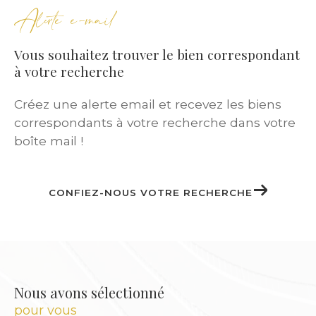
Alerte e-mail
Nos
annonces immobilières
couvrent une
large gamme :
Vous souhaitez trouver le bien correspondant
à votre recherche
Studios meublés pour étudiants
Créez une alerte email et recevez les biens
Appartements T2 ou T3 pour jeunes actifs
correspondants à votre recherche dans votre
T5 pour familles
boîte mail !
Maisons individuelles avec jardin
Duplex ou logements atypiques pour
investisseurs
CONFIEZ-NOUS VOTRE RECHERCHE
Chaque locataire bénéficie d’un
accompagnement personnalisé
pour
trouver le bien qui lui correspond, selon ses
critères, son budget et son mode de vie.
Nous avons sélectionné
pour vous