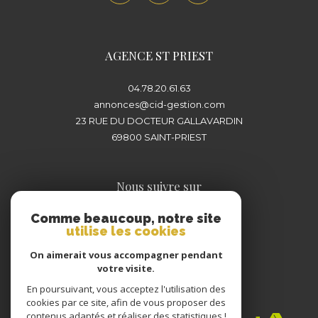
plus proche de chez vous pour concrétiser
votre projet immobilier en toute sérénité.
AGENCE ST PRIEST
04.78.20.61.63
annonces@cid-gestion.com
23 RUE DU DOCTEUR GALLAVARDIN
69800
SAINT-PRIEST
Nous suivre sur
Comme beaucoup, notre site
utilise les cookies
On aimerait vous accompagner pendant
votre visite.
En poursuivant, vous acceptez l'utilisation des
Adhérents
cookies par ce site, afin de vous proposer des
contenus adaptés et réaliser des statistiques !