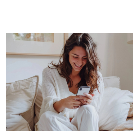
Studios
,
duplex
,
rez-de-jardin
Grâce à une diffusion ciblée de votre
annonce, notamment via nos
annonces imm
obilières à Saint-Priest
, un suivi personnalisé
et des outils professionnels, nous mettons
toutes les chances de votre côté pour
vendre
rapidement et au meilleur prix
.
Trouver une location, c’est trouver un
lieu de vie
À la recherche d’un
appartement à louer à
Saint-Priest
, d’un
studio
, ou d’une
maison
familiale
? Nos agences vous proposent une
sélection rigoureuse de biens locatifs, mise à
jour en temps réel.