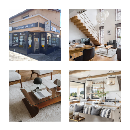
Vendre avec justesse, au bon moment
et au bon prix
Vous avez un bien à vendre à
Saint-Priest
,
Saint-Bonnet-de-Mure
ou dans les
communes avoisinantes ? Le
Cabinet
Immobilier Diffusion CID
vous accompagne
de l’estimation à la signature de l’acte
authentique, en valorisant chaque bien avec
justesse.
Nous intervenons sur tous types de biens :
Appartements T2, T3, T5
Maisons de village
avec jardin ou cour
Villas à vendre
avec piscine ou terrasse