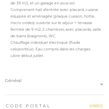
de 39 m2, et un garage en sous sol.
Comprenant hall d'entrée avec placard, cuisine
équipée et aménagée (plaque cuisson, hotte,
micro ondes) ouverte sur le séjour + terrasse
fermée de 9 m2, 2 chambres avec placards, salle
de bains (baignoire), WC.
Chauffage individuel électrique (fluide
caloporteur). Eau compris dans les charges.
Libre début juillet.
général
TRAD_ZEPHYR_Caracteristique
TRAD_ZEPHYR_Valeurs
CODE POSTAL
69800