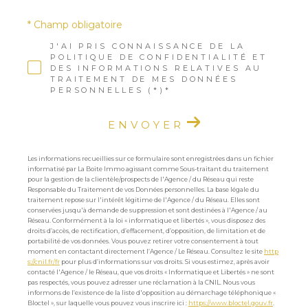
* Champ obligatoire
J'AI PRIS CONNAISSANCE DE LA
POLITIQUE DE CONFIDENTIALITÉ ET
DES INFORMATIONS RELATIVES AU
TRAITEMENT DE MES DONNÉES
PERSONNELLES (*)*
ENVOYER
Les informations recueillies sur ce formulaire sont enregistrées dans un fichier
informatisé par La Boite Immo agissant comme Sous-traitant du traitement
pour la gestion de la clientèle/prospects de l'Agence / du Réseau qui reste
Responsable du Traitement de vos Données personnelles. La base légale du
traitement repose sur l'intérêt légitime de l'Agence / du Réseau. Elles sont
conservées jusqu'à demande de suppression et sont destinées à l'Agence / au
Réseau. Conformément à la loi « informatique et libertés », vous disposez des
droits d’accès, de rectification, d’effacement, d’opposition, de limitation et de
portabilité de vos données. Vous pouvez retirer votre consentement à tout
moment en contactant directement l’Agence / Le Réseau. Consultez le site
http
s://cnil.fr/fr
pour plus d’informations sur vos droits. Si vous estimez, après avoir
contacté l'Agence / le Réseau, que vos droits « Informatique et Libertés » ne sont
pas respectés, vous pouvez adresser une réclamation à la CNIL. Nous vous
informons de l’existence de la liste d'opposition au démarchage téléphonique «
Bloctel », sur laquelle vous pouvez vous inscrire ici :
https://www.bloctel.gouv.fr
.