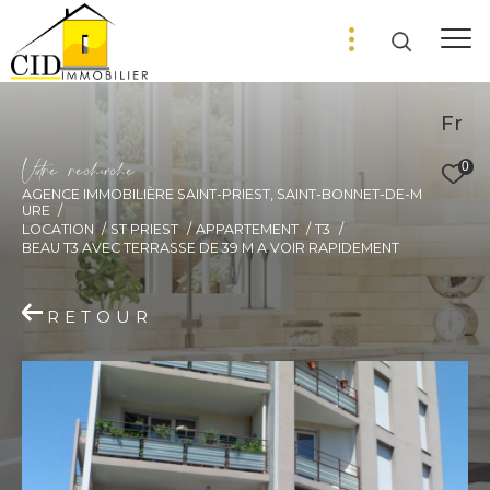
Fr
V
o
r
e
r
e
c
e
c
e
0
AGENCE IMMOBILIÈRE SAINT-PRIEST, SAINT-BONNET-DE-M
URE
LOCATION
ST PRIEST
APPARTEMENT
T3
BEAU T3 AVEC TERRASSE DE 39 M A VOIR RAPIDEMENT
RETOUR