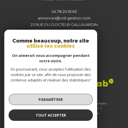
04.78.20.61.63
annonces@cid-gestion.com
23 RUE DU DOCTEUR GALLAVARDIN
69800
SAINT-PRIEST
Comme beaucoup, notre site
utilise les cookies
On aimerait vous accompagner pendant
votre visite.
En poursuivant, vous acceptez l'utilisation des
Adhérents
cookies par ce site, afin de vous proposer des
contenus adaptés et réaliser des statistiques !
PARAMÉTRER
© 2026 | Tous droits réservés | Traduction powered by Google |
Nos honoraires
Plan du site
Mentions légales
Admin
Nos liens
Politique RGPD
Cookies
TOUT ACCEPTER