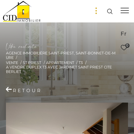
Fr
V
o
r
e
r
e
c
e
c
e
0
AGENCE IMMOBILIÈRE SAINT-PRIEST, SAINT-BONNET-DE-M
URE
VENTE
ST PRIEST
APPARTEMENT
T3
A VENDRE DUPLEX T3 AVEC JARDINET SAINT PRIEST CITE
BERLIET
RETOUR