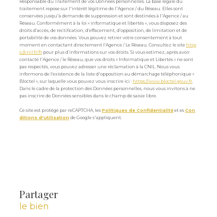
Responsable du Traitement de vos Données personnelles. La base légale du
traitement repose sur l'intérêt légitime de l'Agence / du Réseau. Elles sont
conservées jusqu'à demande de suppression et sont destinées à l'Agence / au
Réseau. Conformément à la loi « informatique et libertés », vous disposez des
droits d’accès, de rectification, d’effacement, d’opposition, de limitation et de
portabilité de vos données. Vous pouvez retirer votre consentement à tout
moment en contactant directement l’Agence / Le Réseau. Consultez le site
http
s://cnil.fr/fr
pour plus d’informations sur vos droits. Si vous estimez, après avoir
contacté l'Agence / le Réseau, que vos droits « Informatique et Libertés » ne sont
pas respectés, vous pouvez adresser une réclamation à la CNIL. Nous vous
informons de l’existence de la liste d'opposition au démarchage téléphonique «
Bloctel », sur laquelle vous pouvez vous inscrire ici :
https://www.bloctel.gouv.fr
.
Dans le cadre de la protection des Données personnelles, nous vous invitons à ne
pas inscrire de Données sensibles dans le champ de saisie libre.
Ce site est protégé par reCAPTCHA, les
Politiques de Confidentialité
et es
Con
ditions d'utilisation
de Google s'appliquent.
partager
le bien