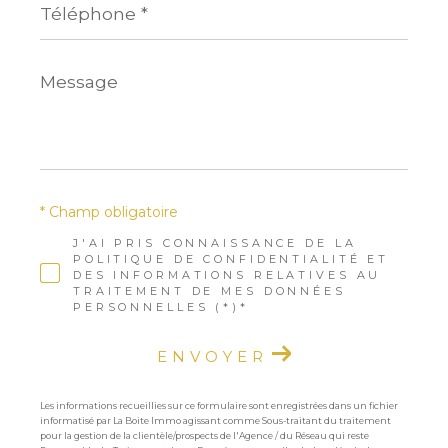
*
Message
*
* Champ obligatoire
J'AI PRIS CONNAISSANCE DE LA
POLITIQUE DE CONFIDENTIALITÉ ET
DES INFORMATIONS RELATIVES AU
TRAITEMENT DE MES DONNÉES
PERSONNELLES (*)*
ENVOYER
Les informations recueillies sur ce formulaire sont enregistrées dans un fichier
informatisé par La Boite Immo agissant comme Sous-traitant du traitement
pour la gestion de la clientèle/prospects de l'Agence / du Réseau qui reste