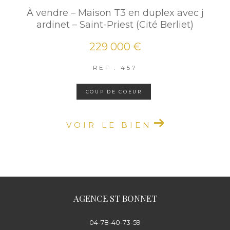
À vendre – Maison T3 en duplex avec j
ardinet – Saint-Priest (Cité Berliet)
229 000 €
REF : 457
COUP DE COEUR
VOIR LE BIEN
AGENCE ST BONNET
04-78-40-73-59