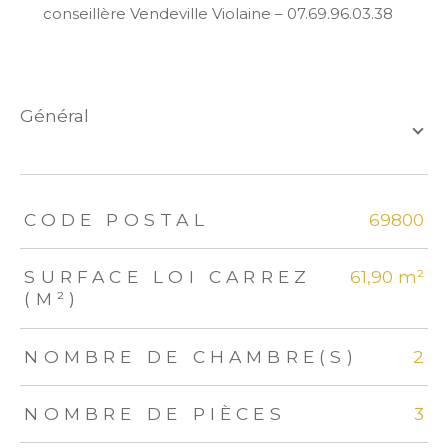
conseillère Vendeville Violaine – 07.69.96.03.38
général
TRAD_ZEPHYR_Caracteristique
TRAD_ZEPHYR_Valeurs
CODE POSTAL
69800
SURFACE LOI CARREZ
61,90 m²
(M²)
NOMBRE DE CHAMBRE(S)
2
NOMBRE DE PIÈCES
3