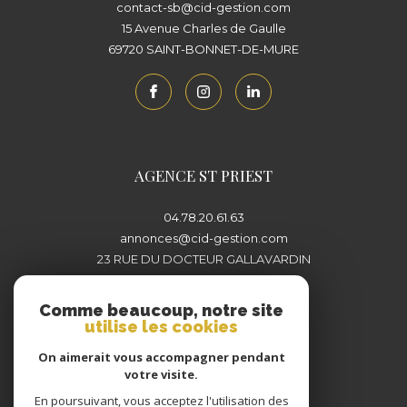
contact-sb@cid-gestion.com
15 Avenue Charles de Gaulle
69720
SAINT-BONNET-DE-MURE
AGENCE ST PRIEST
04.78.20.61.63
annonces@cid-gestion.com
23 RUE DU DOCTEUR GALLAVARDIN
69800
SAINT-PRIEST
Comme beaucoup, notre site
utilise les cookies
On aimerait vous accompagner pendant
votre visite.
En poursuivant, vous acceptez l'utilisation des
Adhérents