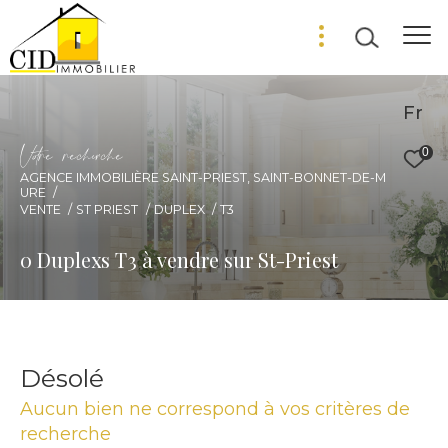
Fr
V
o
r
e
r
e
c
e
c
e
0
AGENCE IMMOBILIÈRE SAINT-PRIEST, SAINT-BONNET-DE-M
URE
VENTE
ST PRIEST
DUPLEX
T3
0
Duplexs T3 à vendre sur St-Priest
Désolé
Aucun bien ne correspond à vos critères de
recherche