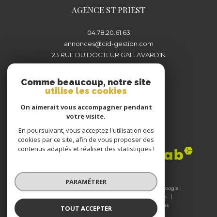
AGENCE ST PRIEST
04.78.20.61.63
annonces@cid-gestion.com
23 RUE DU DOCTEUR GALLAVARDIN
69800
SAINT-PRIEST
Comme beaucoup, notre site
utilise les cookies
On aimerait vous accompagner pendant
votre visite.
En poursuivant, vous acceptez l'utilisation des
Adhérents
cookies par ce site, afin de vous proposer des
contenus adaptés et réaliser des statistiques !
PARAMÉTRER
© 2026 | Tous droits réservés | Traduction powered by Google |
Nos honoraires
Plan du site
Mentions légales
Admin
Nos liens
Politique RGPD
Cookies
TOUT ACCEPTER