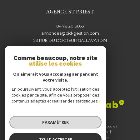
AGENCE ST PRIEST
04.78.20.61.63
annonces@cid-gestion.com
23 RUE DU DOCTEUR GALLAVARDIN
69800
SAINT-PRIEST
Comme beaucoup, notre site
utilise les cookies
On aimerait vous accompagner pendant
votre visite.
En poursuivant, vous acceptez l'utilisation des
Adhérents
cookies par ce site, afin de vous proposer des
contenus adaptés et réaliser des statistiques !
PARAMÉTRER
© 2026 | Tous droits réservés | Traduction powered by Google |
Nos honoraires
Plan du site
Mentions légales
Admin
Nos liens
Politique RGPD
Cookies
TOUT ACCEPTER