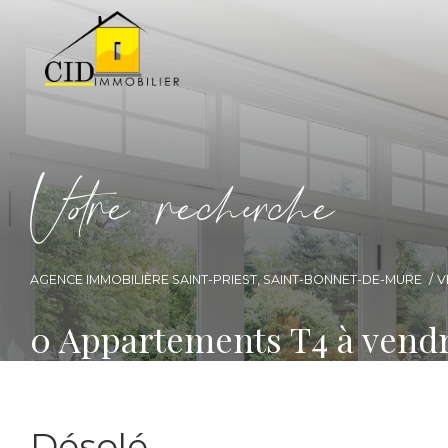
V
o
r
e
r
e
c
e
c
e
AGENCE IMMOBILIÈRE SAINT-PRIEST, SAINT-BONNET-DE-MURE
V
0
Appartements T4 à vend
Désolé