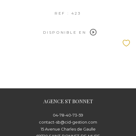
REF : 423
DISPONIBLE EN
AGENCE ST BONNET
04-78-40-73-59
contact-sb@cid-gestion.com
15 Avenue Charles de Gaulle