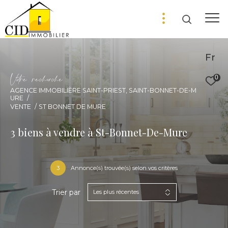
Fr
V
o
r
e
r
e
c
e
c
e
0
AGENCE IMMOBILIÈRE SAINT-PRIEST, SAINT-BONNET-DE-M
URE
VENTE
ST BONNET DE MURE
3
biens à vendre à St-Bonnet-De-Mure
3
Annonce(s) trouvée(s) selon vos critères
Trier par
Les plus récentes