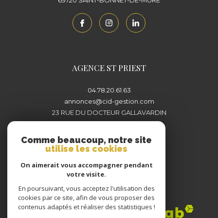
69720
SAINT-BONNET-DE-MURE
AGENCE ST PRIEST
04.78.20.61.63
annonces@cid-gestion.com
23 RUE DU DOCTEUR GALLAVARDIN
69800
SAINT-PRIEST
Comme beaucoup, notre site
utilise les cookies
On aimerait vous accompagner pendant
votre visite.
En poursuivant, vous acceptez l'utilisation des
Adhérents
cookies par ce site, afin de vous proposer des
contenus adaptés et réaliser des statistiques !