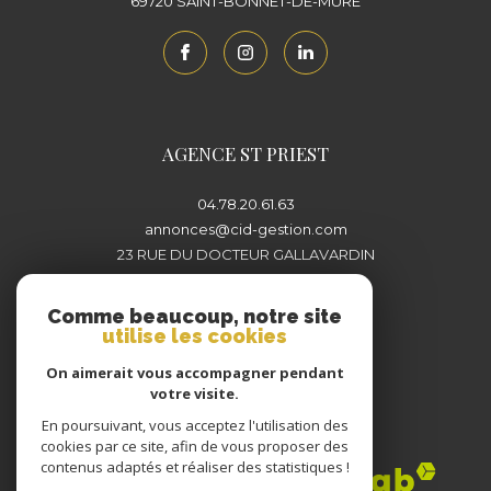
69720
SAINT-BONNET-DE-MURE
AGENCE ST PRIEST
04.78.20.61.63
annonces@cid-gestion.com
23 RUE DU DOCTEUR GALLAVARDIN
69800
SAINT-PRIEST
Comme beaucoup, notre site
utilise les cookies
On aimerait vous accompagner pendant
votre visite.
En poursuivant, vous acceptez l'utilisation des
Adhérents
cookies par ce site, afin de vous proposer des
contenus adaptés et réaliser des statistiques !