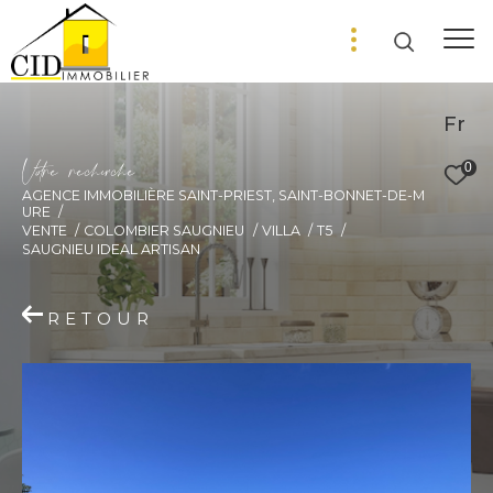
Fr
V
o
r
e
r
e
c
e
c
e
0
AGENCE IMMOBILIÈRE SAINT-PRIEST, SAINT-BONNET-DE-M
URE
VENTE
COLOMBIER SAUGNIEU
VILLA
T5
SAUGNIEU IDEAL ARTISAN
RETOUR