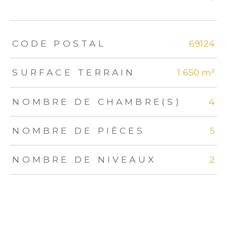
TRAD_ZEPHYR_Caracteristique
TRAD_ZEPHYR_Valeurs
CODE POSTAL
69124
SURFACE TERRAIN
1 650 m²
NOMBRE DE CHAMBRE(S)
4
NOMBRE DE PIÈCES
5
NOMBRE DE NIVEAUX
2