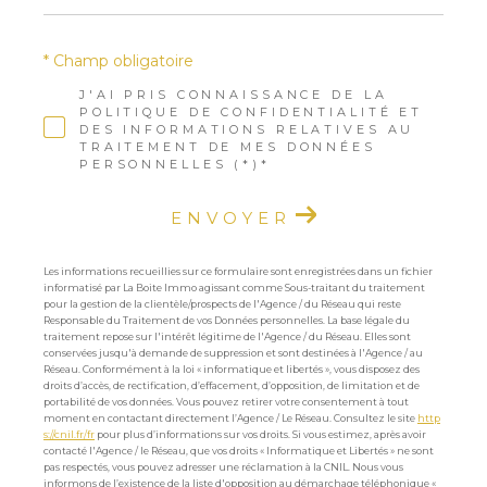
* Champ obligatoire
J'AI PRIS CONNAISSANCE DE LA
POLITIQUE DE CONFIDENTIALITÉ ET
DES INFORMATIONS RELATIVES AU
TRAITEMENT DE MES DONNÉES
PERSONNELLES (*)*
ENVOYER
Les informations recueillies sur ce formulaire sont enregistrées dans un fichier
informatisé par La Boite Immo agissant comme Sous-traitant du traitement
pour la gestion de la clientèle/prospects de l'Agence / du Réseau qui reste
Responsable du Traitement de vos Données personnelles. La base légale du
traitement repose sur l'intérêt légitime de l'Agence / du Réseau. Elles sont
conservées jusqu'à demande de suppression et sont destinées à l'Agence / au
Réseau. Conformément à la loi « informatique et libertés », vous disposez des
droits d’accès, de rectification, d’effacement, d’opposition, de limitation et de
portabilité de vos données. Vous pouvez retirer votre consentement à tout
moment en contactant directement l’Agence / Le Réseau. Consultez le site
http
s://cnil.fr/fr
pour plus d’informations sur vos droits. Si vous estimez, après avoir
contacté l'Agence / le Réseau, que vos droits « Informatique et Libertés » ne sont
pas respectés, vous pouvez adresser une réclamation à la CNIL. Nous vous
informons de l’existence de la liste d'opposition au démarchage téléphonique «