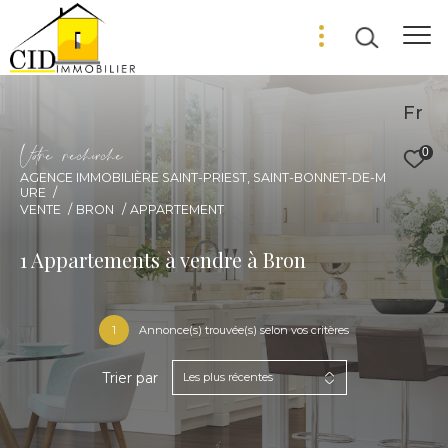
Fr
V
o
r
e
r
e
c
e
c
e
0
AGENCE IMMOBILIÈRE SAINT-PRIEST, SAINT-BONNET-DE-M
URE
VENTE
BRON
APPARTEMENT
1
Appartements à vendre à Bron
1
Annonce(s) trouvée(s) selon vos critères
Trier par
Les plus récentes