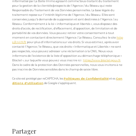
informatisé par La Boite Immo agissant comme Sous-traitant du traitement
pour la gestion de la clientèle/prospects de l'Agence / du Réseau qui reste
Responsable du Traitement de vos Données personnelles. La base légale du
traitement repose sur l'intérêt légitime de l'Agence / du Réseau. Elles sont
conservées jusqu'à demande de suppression et sont destinées à l'Agence / au
Réseau. Conformément à la loi « informatique et libertés », vous disposez des
droits d’accès, de rectification, d’effacement, d’opposition, de limitation et de
portabilité de vos données. Vous pouvez retirer votre consentement à tout
moment en contactant directement l’Agence / Le Réseau. Consultez le site
http
s://cnil.fr/fr
pour plus d’informations sur vos droits. Si vous estimez, après avoir
contacté l'Agence / le Réseau, que vos droits « Informatique et Libertés » ne sont
pas respectés, vous pouvez adresser une réclamation à la CNIL. Nous vous
informons de l’existence de la liste d'opposition au démarchage téléphonique «
Bloctel », sur laquelle vous pouvez vous inscrire ici :
https://www.bloctel.gouv.fr
.
Dans le cadre de la protection des Données personnelles, nous vous invitons à ne
pas inscrire de Données sensibles dans le champ de saisie libre.
Ce site est protégé par reCAPTCHA, les
Politiques de Confidentialité
et es
Con
ditions d'utilisation
de Google s'appliquent.
partager