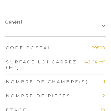
général
TRAD_ZEPHYR_Caracteristique
TRAD_ZEPHYR_Valeurs
CODE POSTAL
69800
SURFACE LOI CARREZ
42,64 m²
(M²)
NOMBRE DE CHAMBRE(S)
1
NOMBRE DE PIÈCES
2
ETAGE
10