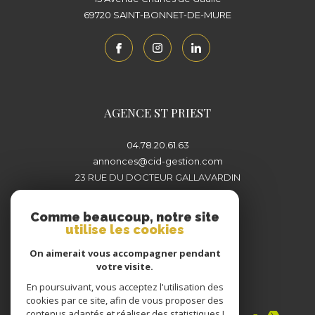
69720
SAINT-BONNET-DE-MURE
AGENCE ST PRIEST
04.78.20.61.63
annonces@cid-gestion.com
23 RUE DU DOCTEUR GALLAVARDIN
69800
SAINT-PRIEST
Comme beaucoup, notre site
utilise les cookies
On aimerait vous accompagner pendant
votre visite.
En poursuivant, vous acceptez l'utilisation des
Adhérents
cookies par ce site, afin de vous proposer des
contenus adaptés et réaliser des statistiques !