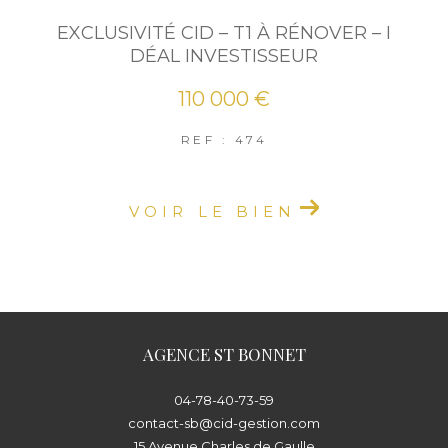
EXCLUSIVITÉ CID – T1 À RÉNOVER – I
DÉAL INVESTISSEUR
110 000 €
REF : 474
VOIR LE BIEN
AGENCE ST BONNET
04-78-40-73-59
contact-sb@cid-gestion.com
15 Avenue Charles de Gaulle