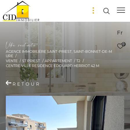
Fr
V
o
r
e
r
e
c
e
c
e
0
AGENCE IMMOBILIÈRE SAINT-PRIEST, SAINT-BONNET-DE-M
URE
VENTE
ST PRIEST
APPARTEMENT
T2
CENTRE VILLE RESIDENCE EDOUARD HERRIOT 42 M
RETOUR