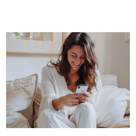
Studios
,
duplex
,
rez-de-jardin
Grâce à une diffusion ciblée de votre
annonce, notamment via nos
annonces imm
obilières à Saint-Priest
, un suivi personnalisé
et des outils professionnels, nous mettons
toutes les chances de votre côté pour
vendre
rapidement et au meilleur prix
.
Trouver une location, c’est trouver un
lieu de vie
À la recherche d’un
appartement à louer à
Saint-Priest
, d’un
studio
, ou d’une
maison
familiale
? Nos agences vous proposent une
sélection rigoureuse de biens locatifs, mise à
jour en temps réel.