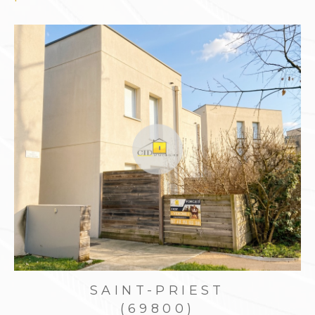
Confier la gestion de son bien en
toute sérénité
Être propriétaire bailleur demande du temps,
des connaissances juridiques et une gestion
rigoureuse. Le
Cabinet Immobilier Diffusion
CID
vous propose un service complet de
gest
ion locative à Saint-Priest
, pour sécuriser vos
revenus tout en allégeant votre charge
mentale.
Notre accompagnement comprend :
Estimation du loyer selon les tendances
locales
Rédaction du bail, état des lieux, dépôt de
SAINT-PRIEST
garantie
(69800)
Encaissement des loyers, suivi administratif et