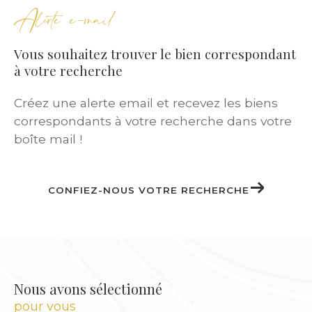
Alerte e-mail
Nos
annonces immobilières
couvrent une
large gamme :
Vous souhaitez trouver le bien correspondant
à votre recherche
Studios meublés pour étudiants
Créez une alerte email et recevez les biens
Appartements T2 ou T3 pour jeunes actifs
correspondants à votre recherche dans votre
T5 pour familles
boîte mail !
Maisons individuelles avec jardin
Duplex ou logements atypiques pour
investisseurs
CONFIEZ-NOUS VOTRE RECHERCHE
Chaque locataire bénéficie d’un
accompagnement personnalisé
pour
trouver le bien qui lui correspond, selon ses
critères, son budget et son mode de vie.
Nous avons sélectionné
pour vous