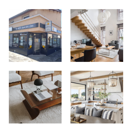
Vendre avec justesse, au bon moment
et au bon prix
Vous avez un bien à vendre à
Saint-Priest
,
Saint-Bonnet-de-Mure
ou dans les
communes avoisinantes ? Le
Cabinet
Immobilier Diffusion CID
vous accompagne
de l’estimation à la signature de l’acte
authentique, en valorisant chaque bien avec
justesse.
Nous intervenons sur tous types de biens :
Appartements T2, T3, T5
Maisons de village
avec jardin ou cour
Villas à vendre
avec piscine ou terrasse