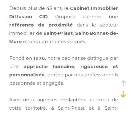
Depuis plus de 45 ans, le
Cabinet Immobilier
Diffusion CID
s’impose comme une
référence de proximité
dans le secteur
immobilier de
Saint-Priest
,
Saint-Bonnet-de-
Mure
et des communes voisines.
Fondé en
1976
, notre cabinet se distingue par
une
approche humaine, rigoureuse et
personnalisée
, portée par des professionnels
passionnés et engagés.
Avec deux agences implantées au cœur de
votre territoire, à Saint-Priest et à Saint-
Bonnet-de-Mure, nous vous accompagnons
dans tous vos projets
: vente, location,
gestion locative et syndic de copropriété.