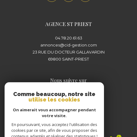
plus proche de chez vous pour concrétiser
votre projet immobilier en toute sérénité.
AGENCE ST PRIEST
04.78.20.61.63
annonces@cid-gestion.com
23 RUE DU DOCTEUR GALLAVARDIN
69800
SAINT-PRIEST
Nous suivre sur
Comme beaucoup, notre site
utilise les cookies
On aimerait vous accompagner pendant
votre visite.
En poursuivant, vous acceptez l'utilisation des
Adhérents
cookies par ce site, afin de vous proposer des
contenus adaptés et réaliser des statistiques !