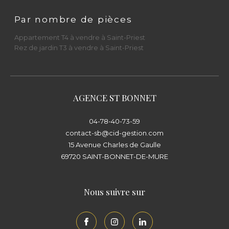
Parlons de votre projet immobilier dès
Par nombre de pièces
aujourd’hui
Appartement T4 à vendre à Saint-Priest
Rez de jardin T3 à vendre à Saint-Priest
Que vous souhaitiez
vendre un appartement
à Saint-Priest
, acheter une
maison de
village à Saint-Bonnet-de-Mure
, confier un
bien en
gestion locative
, ou changer de
AGENCE ST BONNET
syndic
, le
Cabinet Immobilier Diffusion CID
04-78-40-73-59
est à votre écoute.
contact-sb@cid-gestion.com
15 Avenue Charles de Gaulle
📍
Saint-Priest
: 23 rue du Docteur Gallavardin
69720
SAINT-BONNET-DE-MURE
– 69800
📍
Saint-Bonnet-de-Mure
: 15 avenue Charles
Nous suivre sur
de Gaulle – 69720
Rencontrez nos équipes et visitez l’agence la