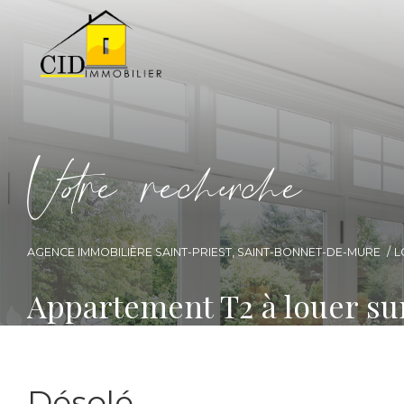
V
o
r
e
r
e
c
e
c
e
AGENCE IMMOBILIÈRE SAINT-PRIEST, SAINT-BONNET-DE-MURE
L
Appartement T2 à louer s
Désolé