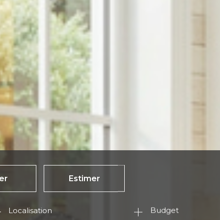
er
Estimer
Budget
née