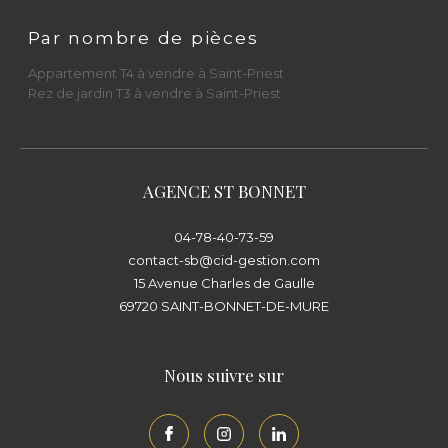
Parlons de votre projet immobilier dès
Par nombre de pièces
aujourd’hui
Appartement T4 à vendre à Saint-Priest
Rez de jardin T3 à vendre à Saint-Priest
Que vous souhaitiez
vendre un appartement
à Saint-Priest
, acheter une
maison de
village à Saint-Bonnet-de-Mure
, confier un
bien en
gestion locative
, ou changer de
AGENCE ST BONNET
syndic
, le
Cabinet Immobilier Diffusion CID
04-78-40-73-59
est à votre écoute.
contact-sb@cid-gestion.com
15 Avenue Charles de Gaulle
📍
Saint-Priest
: 23 rue du Docteur Gallavardin
69720
SAINT-BONNET-DE-MURE
– 69800
📍
Saint-Bonnet-de-Mure
: 15 avenue Charles
Nous suivre sur
de Gaulle – 69720
Rencontrez nos équipes et visitez l’agence la