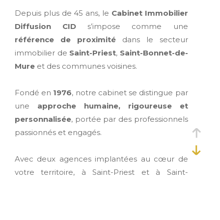
Depuis plus de 45 ans, le
Cabinet Immobilier
Diffusion CID
s’impose comme une
référence de proximité
dans le secteur
immobilier de
Saint-Priest
,
Saint-Bonnet-de-
Mure
et des communes voisines.
Fondé en
1976
, notre cabinet se distingue par
une
approche humaine, rigoureuse et
personnalisée
, portée par des professionnels
passionnés et engagés.
Avec deux agences implantées au cœur de
votre territoire, à Saint-Priest et à Saint-
Bonnet-de-Mure, nous vous accompagnons
dans tous vos projets
: vente, location,
gestion locative et syndic de copropriété.