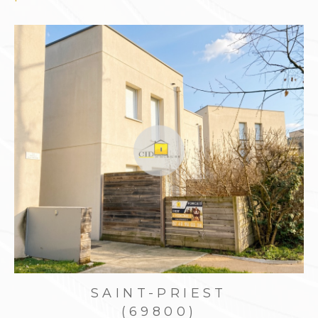
Confier la gestion de son bien en
toute sérénité
Être propriétaire bailleur demande du temps,
des connaissances juridiques et une gestion
rigoureuse. Le
Cabinet Immobilier Diffusion
CID
vous propose un service complet de
gest
ion locative à Saint-Priest
, pour sécuriser vos
revenus tout en allégeant votre charge
mentale.
Notre accompagnement comprend :
Estimation du loyer selon les tendances
locales
Rédaction du bail, état des lieux, dépôt de
SAINT-PRIEST
garantie
(69800)
Encaissement des loyers, suivi administratif et