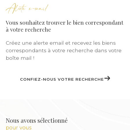
Alerte e-mail
Nos
annonces immobilières
couvrent une
large gamme :
Vous souhaitez trouver le bien correspondant
à votre recherche
Studios meublés pour étudiants
Créez une alerte email et recevez les biens
Appartements T2 ou T3 pour jeunes actifs
correspondants à votre recherche dans votre
T5 pour familles
boîte mail !
Maisons individuelles avec jardin
Duplex ou logements atypiques pour
investisseurs
CONFIEZ-NOUS VOTRE RECHERCHE
Chaque locataire bénéficie d’un
accompagnement personnalisé
pour
trouver le bien qui lui correspond, selon ses
critères, son budget et son mode de vie.
Nous avons sélectionné
pour vous