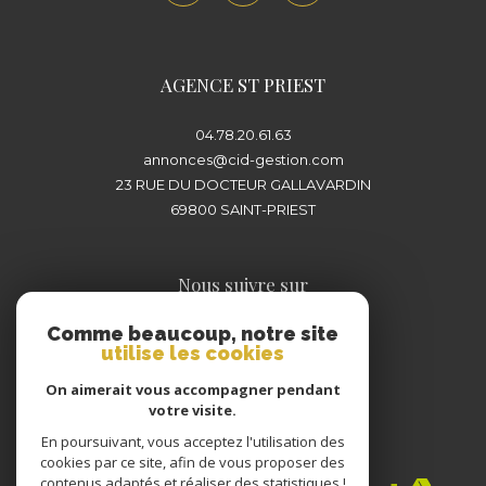
plus proche de chez vous pour concrétiser
votre projet immobilier en toute sérénité.
AGENCE ST PRIEST
04.78.20.61.63
annonces@cid-gestion.com
23 RUE DU DOCTEUR GALLAVARDIN
69800
SAINT-PRIEST
Nous suivre sur
Comme beaucoup, notre site
utilise les cookies
On aimerait vous accompagner pendant
votre visite.
En poursuivant, vous acceptez l'utilisation des
Adhérents
cookies par ce site, afin de vous proposer des
contenus adaptés et réaliser des statistiques !