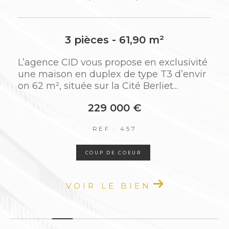
comptable
Relation locataire, gestion des éventuels
travaux et sinistres
2 pièces - 42,64 m²
ivité
L'agence CID vous propose à la vente ce
Grâce à notre proximité géographique et à
nvir
bel appartement T2 de 42 m², situé au 10
notre réactivité, nous apportons des réponses
ème étage avec ascenseur de la...
rapides, efficaces et sur mesure à toutes les
situations.
125 000 €
REF : 459
Un syndic de confiance pour votre
tranquillité
COUP DE COEUR
En tant que
syndic de copropriété à Saint-P
VOIR LE BIEN
riest
, nous mettons l’accent sur une
gestion
claire, réactive et humaine
. Nos
collaborateurs sont à l’écoute de chaque