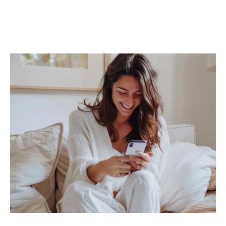
Studios
,
duplex
,
rez-de-jardin
Grâce à une diffusion ciblée de votre
annonce, notamment via nos
annonces imm
obilières à Saint-Priest
, un suivi personnalisé
et des outils professionnels, nous mettons
toutes les chances de votre côté pour
vendre
rapidement et au meilleur prix
.
Trouver une location, c’est trouver un
lieu de vie
À la recherche d’un
appartement à louer à
Saint-Priest
, d’un
studio
, ou d’une
maison
familiale
? Nos agences vous proposent une
sélection rigoureuse de biens locatifs, mise à
jour en temps réel.