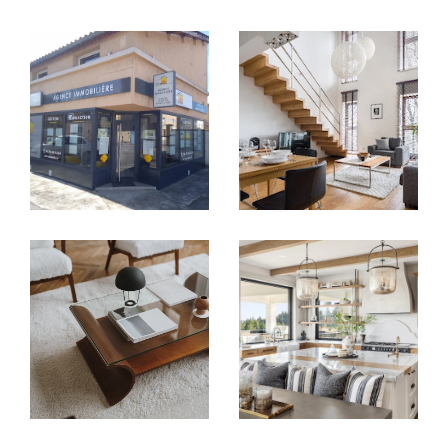
Vendre avec justesse, au bon moment
et au bon prix
Vous avez un bien à vendre à
Saint-Priest
,
Saint-Bonnet-de-Mure
ou dans les
communes avoisinantes ? Le
Cabinet
Immobilier Diffusion CID
vous accompagne
de l’estimation à la signature de l’acte
authentique, en valorisant chaque bien avec
justesse.
Nous intervenons sur tous types de biens :
Appartements T2, T3, T5
Maisons de village
avec jardin ou cour
Villas à vendre
avec piscine ou terrasse