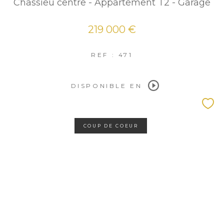
Chassieu centre - Appartement T2 - Garage
219 000 €
REF : 471
DISPONIBLE EN
COUP DE COEUR