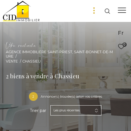
Fr
V
o
r
e
r
e
c
e
c
e
0
AGENCE IMMOBILIÈRE SAINT-PRIEST, SAINT-BONNET-DE-M
URE
VENTE
CHASSIEU
2
biens à vendre à Chassieu
2
Annonce(s) trouvée(s) selon vos critères
Trier par
Les plus récentes