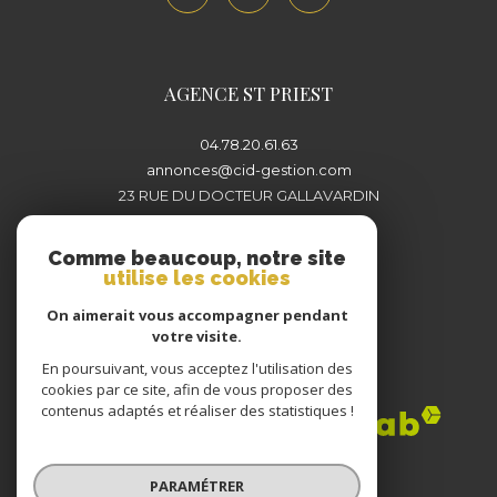
AGENCE ST PRIEST
04.78.20.61.63
annonces@cid-gestion.com
23 RUE DU DOCTEUR GALLAVARDIN
69800
SAINT-PRIEST
Comme beaucoup, notre site
utilise les cookies
On aimerait vous accompagner pendant
votre visite.
En poursuivant, vous acceptez l'utilisation des
Adhérents
cookies par ce site, afin de vous proposer des
contenus adaptés et réaliser des statistiques !
PARAMÉTRER