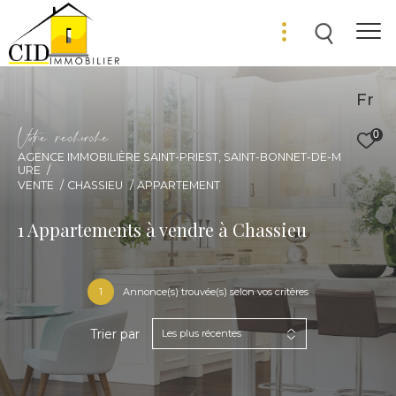
Fr
V
o
r
e
r
e
c
e
c
e
0
AGENCE IMMOBILIÈRE SAINT-PRIEST, SAINT-BONNET-DE-M
URE
VENTE
CHASSIEU
APPARTEMENT
1
Appartements à vendre à Chassieu
1
Annonce(s) trouvée(s) selon vos critères
Trier par
Les plus récentes