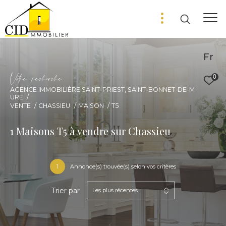
Fr
V
o
r
e
r
e
c
e
c
e
0
AGENCE IMMOBILIÈRE SAINT-PRIEST, SAINT-BONNET-DE-M
URE
VENTE
CHASSIEU
MAISON
T5
1
Maisons T5 à vendre sur Chassieu
1
Annonce(s) trouvée(s) selon vos critères
Trier par
Les plus récentes