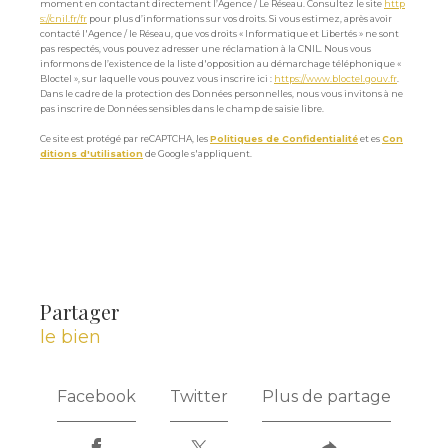
moment en contactant directement l’Agence / Le Réseau. Consultez le site
http
s://cnil.fr/fr
pour plus d’informations sur vos droits. Si vous estimez, après avoir
contacté l'Agence / le Réseau, que vos droits « Informatique et Libertés » ne sont
pas respectés, vous pouvez adresser une réclamation à la CNIL. Nous vous
informons de l’existence de la liste d'opposition au démarchage téléphonique «
Bloctel », sur laquelle vous pouvez vous inscrire ici :
https://www.bloctel.gouv.fr
.
Dans le cadre de la protection des Données personnelles, nous vous invitons à ne
pas inscrire de Données sensibles dans le champ de saisie libre.
Ce site est protégé par reCAPTCHA, les
Politiques de Confidentialité
et es
Con
ditions d'utilisation
de Google s'appliquent.
partager
le bien
Facebook
Twitter
Plus de partage