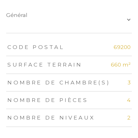
général
TRAD_ZEPHYR_Caracteristique
TRAD_ZEPHYR_Valeurs
CODE POSTAL
69200
SURFACE TERRAIN
660 m²
NOMBRE DE CHAMBRE(S)
3
NOMBRE DE PIÈCES
4
NOMBRE DE NIVEAUX
2