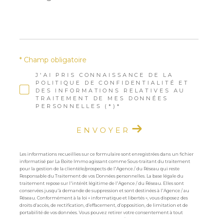
*
* Champ obligatoire
J'AI PRIS CONNAISSANCE DE LA
POLITIQUE DE CONFIDENTIALITÉ ET
DES INFORMATIONS RELATIVES AU
TRAITEMENT DE MES DONNÉES
PERSONNELLES (*)*
ENVOYER
Les informations recueillies sur ce formulaire sont enregistrées dans un fichier
informatisé par La Boite Immo agissant comme Sous-traitant du traitement
pour la gestion de la clientèle/prospects de l'Agence / du Réseau qui reste
Responsable du Traitement de vos Données personnelles. La base légale du
traitement repose sur l'intérêt légitime de l'Agence / du Réseau. Elles sont
conservées jusqu'à demande de suppression et sont destinées à l'Agence / au
Réseau. Conformément à la loi « informatique et libertés », vous disposez des
droits d’accès, de rectification, d’effacement, d’opposition, de limitation et de
portabilité de vos données. Vous pouvez retirer votre consentement à tout