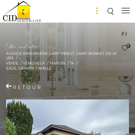
Fr
V
o
r
e
r
e
c
e
c
e
0
AGENCE IMMOBILIÈRE SAINT-PRIEST, SAINT-BONNET-DE-M
URE
VENTE
VENISSIEUX
MAISON
T4
IDEAL GRANDE FAMILLE
RETOUR