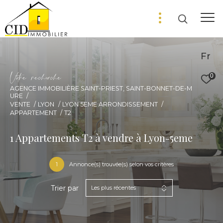
Fr
V
o
r
e
r
e
c
e
c
e
0
AGENCE IMMOBILIÈRE SAINT-PRIEST, SAINT-BONNET-DE-M
URE
VENTE
LYON
LYON 5EME ARRONDISSEMENT
APPARTEMENT
T2
1
Appartements T2 à vendre à Lyon-5eme
1
Annonce(s) trouvée(s) selon vos critères
Trier par
Les plus récentes