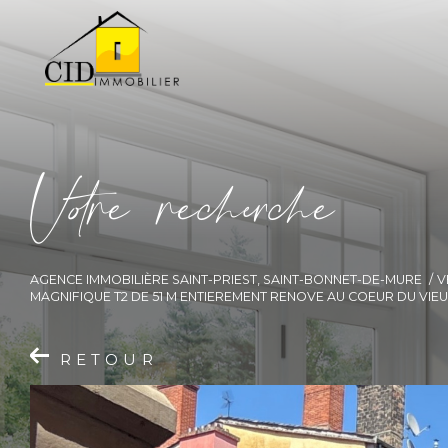
V
o
r
e
r
e
c
e
c
e
AGENCE IMMOBILIÈRE SAINT-PRIEST, SAINT-BONNET-DE-MURE
V
MAGNIFIQUE T2 DE 51 M ENTIEREMENT RENOVE AU COEUR DU VIEU
RETOUR