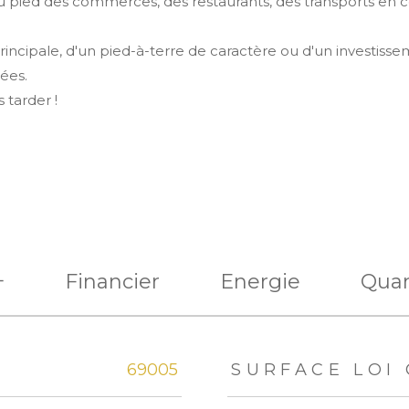
u pied des commerces, des restaurants, des transports en c
ncipale, d'un pied-à-terre de caractère ou d'un investissem
ées.
 tarder !
+
Financier
Energie
Quar
eurs
69005
SURFACE LOI 