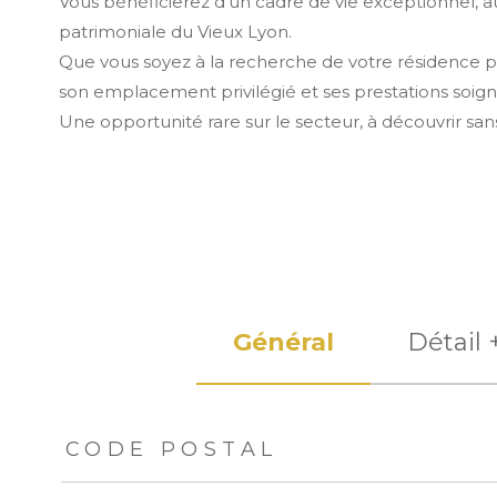
Vous bénéficierez d'un cadre de vie exceptionnel, a
patrimoniale du Vieux Lyon.
Que vous soyez à la recherche de votre résidence pri
son emplacement privilégié et ses prestations soign
Une opportunité rare sur le secteur, à découvrir sans
Général
Détail 
TRAD_ZEPHYR_Caracteristique
TRAD_ZEPHYR_Val
CODE POSTAL