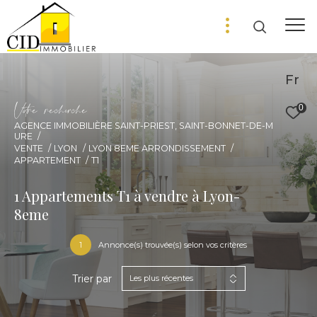
Fr
V
o
r
e
r
e
c
e
c
e
0
AGENCE IMMOBILIÈRE SAINT-PRIEST, SAINT-BONNET-DE-M
URE
VENTE
LYON
LYON 8EME ARRONDISSEMENT
APPARTEMENT
T1
1
Appartements T1 à vendre à Lyon-
8eme
1
Annonce(s) trouvée(s) selon vos critères
Trier par
Les plus récentes