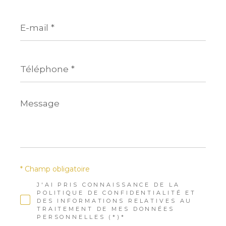
E-
mail
*
Téléphone
*
Message
*
* Champ obligatoire
J'AI PRIS CONNAISSANCE DE LA
POLITIQUE DE CONFIDENTIALITÉ ET
DES INFORMATIONS RELATIVES AU
TRAITEMENT DE MES DONNÉES
PERSONNELLES (*)*