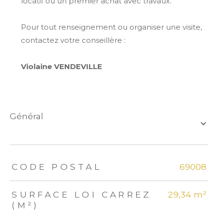
locatif ou un premier achat avec travaux.
Pour tout renseignement ou organiser une visite,
contactez votre conseillère :
Violaine VENDEVILLE
général
TRAD_ZEPHYR_Caracteristique
TRAD_ZEPHYR_Valeurs
CODE POSTAL
69008
SURFACE LOI CARREZ
29,34 m²
(M²)