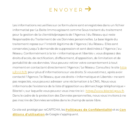
ENVOYER
Les informations recueillies sur ce formulaire sont enregistrées dans un fichier
informatisé par La Boite Immo agissant comme Sous-traitant du traitement
pour la gestion de la clientèle/prospects de l'Agence / du Réseau qui reste
Responsable du Traitement de vos Données personnelles. La base légale du
traitement repose sur l'intérêt légitime de l'Agence / du Réseau. Elles sont
conservées jusqu'à demande de suppression et sont destinées à l'Agence / au
Réseau. Conformément à la loi « informatique et libertés », vous disposez des
droits d’accès, de rectification, d’effacement, d’opposition, de limitation et de
portabilité de vos données. Vous pouvez retirer votre consentement à tout
moment en contactant directement l’Agence / Le Réseau. Consultez le site
http
s://cnil.fr/fr
pour plus d’informations sur vos droits. Si vous estimez, après avoir
contacté l'Agence / le Réseau, que vos droits « Informatique et Libertés » ne sont
pas respectés, vous pouvez adresser une réclamation à la CNIL. Nous vous
informons de l’existence de la liste d'opposition au démarchage téléphonique «
Bloctel », sur laquelle vous pouvez vous inscrire ici :
https://www.bloctel.gouv.fr
.
Dans le cadre de la protection des Données personnelles, nous vous invitons à ne
pas inscrire de Données sensibles dans le champ de saisie libre.
Ce site est protégé par reCAPTCHA, les
Politiques de Confidentialité
et es
Con
ditions d'utilisation
de Google s'appliquent.