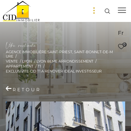
Fr
V
o
r
e
r
e
c
e
c
e
0
AGENCE IMMOBILIÈRE SAINT-PRIEST, SAINT-BONNET-DE-M
URE
VENTE
LYON
LYON 8EME ARRONDISSEMENT
APPARTEMENT
T1
EXCLUSIVITE CID T1 A RENOVER IDEAL INVESTISSEUR
RETOUR