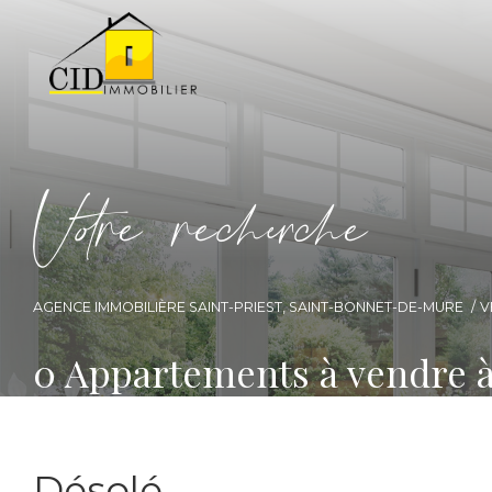
V
o
r
e
r
e
c
e
c
e
AGENCE IMMOBILIÈRE SAINT-PRIEST, SAINT-BONNET-DE-MURE
V
0
Appartements à vendre 
Désolé