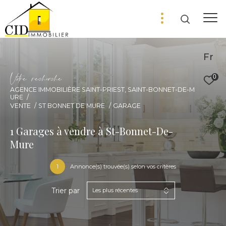
Fr
V
o
r
e
r
e
c
e
c
e
0
AGENCE IMMOBILIÈRE SAINT-PRIEST, SAINT-BONNET-DE-M
URE
VENTE
ST BONNET DE MURE
GARAGE
1
Garages à vendre à St-Bonnet-De-
Mure
1
Annonce(s) trouvée(s) selon vos critères
Trier par
Les plus récentes