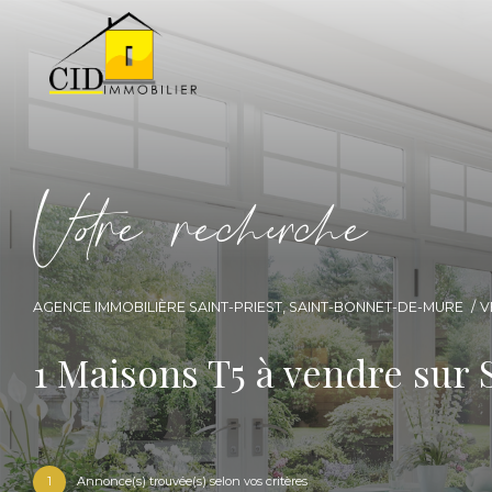
V
o
r
e
r
e
c
e
c
e
AGENCE IMMOBILIÈRE SAINT-PRIEST, SAINT-BONNET-DE-MURE
V
1
Maisons T5 à vendre sur
1
Annonce(s) trouvée(s) selon vos critères