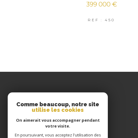
399 000 €
REF : 450
AGENCE ST BONNET
Comme beaucoup, notre site
04-78-40-73-59
utilise les cookies
contact-sb@cid-gestion.com
On aimerait vous accompagner pendant
15 Avenue Charles de Gaulle
votre visite.
69720
SAINT-BONNET-DE-MURE
En poursuivant, vous acceptez l'utilisation des