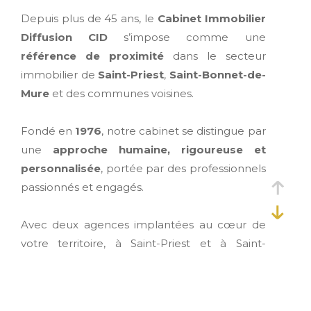
Depuis plus de 45 ans, le
Cabinet Immobilier
Diffusion CID
s’impose comme une
référence de proximité
dans le secteur
immobilier de
Saint-Priest
,
Saint-Bonnet-de-
Mure
et des communes voisines.
Fondé en
1976
, notre cabinet se distingue par
une
approche humaine, rigoureuse et
personnalisée
, portée par des professionnels
passionnés et engagés.
Avec deux agences implantées au cœur de
votre territoire, à Saint-Priest et à Saint-
Bonnet-de-Mure, nous vous accompagnons
dans tous vos projets
: vente, location,
gestion locative et syndic de copropriété.