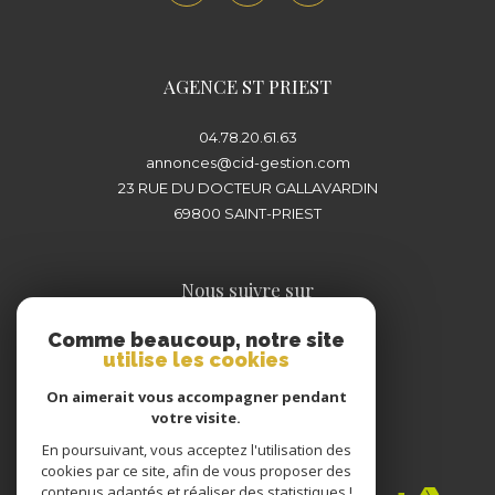
plus proche de chez vous pour concrétiser
votre projet immobilier en toute sérénité.
AGENCE ST PRIEST
04.78.20.61.63
annonces@cid-gestion.com
23 RUE DU DOCTEUR GALLAVARDIN
69800
SAINT-PRIEST
Nous suivre sur
Comme beaucoup, notre site
utilise les cookies
On aimerait vous accompagner pendant
votre visite.
En poursuivant, vous acceptez l'utilisation des
Adhérents
cookies par ce site, afin de vous proposer des
contenus adaptés et réaliser des statistiques !