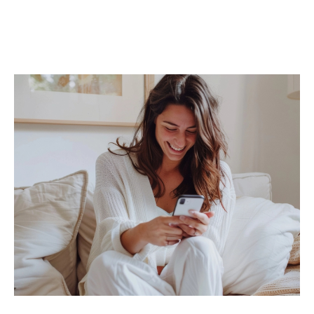
Studios
,
duplex
,
rez-de-jardin
Grâce à une diffusion ciblée de votre
annonce, notamment via nos
annonces imm
obilières à Saint-Priest
, un suivi personnalisé
et des outils professionnels, nous mettons
toutes les chances de votre côté pour
vendre
rapidement et au meilleur prix
.
Trouver une location, c’est trouver un
lieu de vie
À la recherche d’un
appartement à louer à
Saint-Priest
, d’un
studio
, ou d’une
maison
familiale
? Nos agences vous proposent une
sélection rigoureuse de biens locatifs, mise à
jour en temps réel.