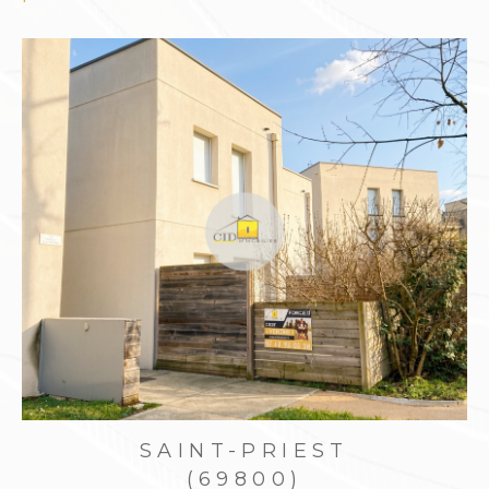
Confier la gestion de son bien en
toute sérénité
Être propriétaire bailleur demande du temps,
des connaissances juridiques et une gestion
rigoureuse. Le
Cabinet Immobilier Diffusion
CID
vous propose un service complet de
gest
ion locative à Saint-Priest
, pour sécuriser vos
revenus tout en allégeant votre charge
mentale.
Notre accompagnement comprend :
Estimation du loyer selon les tendances
locales
Rédaction du bail, état des lieux, dépôt de
SAINT-PRIEST
garantie
(69800)
Encaissement des loyers, suivi administratif et