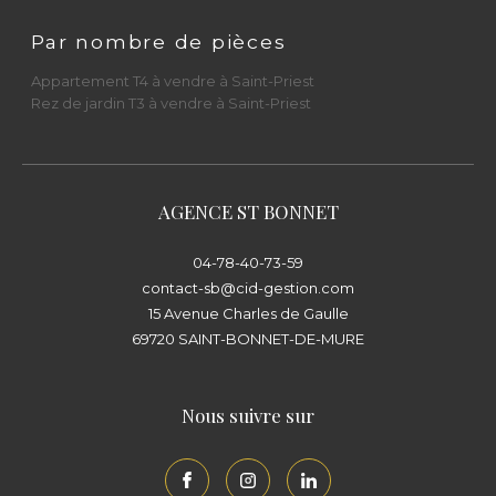
Parlons de votre projet immobilier dès
Par nombre de pièces
aujourd’hui
Appartement T4 à vendre à Saint-Priest
Rez de jardin T3 à vendre à Saint-Priest
Que vous souhaitiez
vendre un appartement
à Saint-Priest
, acheter une
maison de
village à Saint-Bonnet-de-Mure
, confier un
bien en
gestion locative
, ou changer de
AGENCE ST BONNET
syndic
, le
Cabinet Immobilier Diffusion CID
04-78-40-73-59
est à votre écoute.
contact-sb@cid-gestion.com
15 Avenue Charles de Gaulle
📍
Saint-Priest
: 23 rue du Docteur Gallavardin
69720
SAINT-BONNET-DE-MURE
– 69800
📍
Saint-Bonnet-de-Mure
: 15 avenue Charles
Nous suivre sur
de Gaulle – 69720
Rencontrez nos équipes et visitez l’agence la