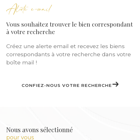
Alerte e-mail
Nos
annonces immobilières
couvrent une
large gamme :
Vous souhaitez trouver le bien correspondant
à votre recherche
Studios meublés pour étudiants
Créez une alerte email et recevez les biens
Appartements T2 ou T3 pour jeunes actifs
correspondants à votre recherche dans votre
T5 pour familles
boîte mail !
Maisons individuelles avec jardin
Duplex ou logements atypiques pour
investisseurs
CONFIEZ-NOUS VOTRE RECHERCHE
Chaque locataire bénéficie d’un
accompagnement personnalisé
pour
trouver le bien qui lui correspond, selon ses
critères, son budget et son mode de vie.
Nous avons sélectionné
pour vous