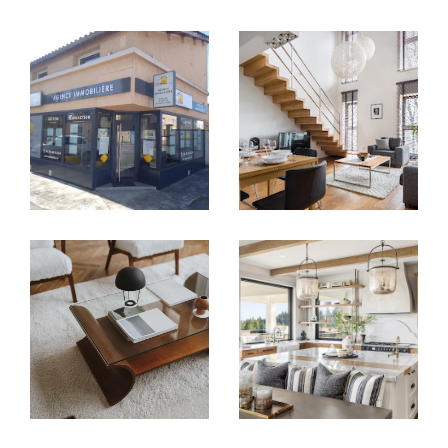
Vendre avec justesse, au bon moment
et au bon prix
Vous avez un bien à vendre à
Saint-Priest
,
Saint-Bonnet-de-Mure
ou dans les
communes avoisinantes ? Le
Cabinet
Immobilier Diffusion CID
vous accompagne
de l’estimation à la signature de l’acte
authentique, en valorisant chaque bien avec
justesse.
Nous intervenons sur tous types de biens :
Appartements T2, T3, T5
Maisons de village
avec jardin ou cour
Villas à vendre
avec piscine ou terrasse