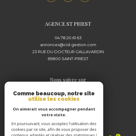
plus proche de chez vous pour concrétiser
votre projet immobilier en toute sérénité.
AGENCE ST PRIEST
04.78.20.61.63
annonces@cid-gestion.com
23 RUE DU DOCTEUR GALLAVARDIN
69800
SAINT-PRIEST
Nous suivre sur
Comme beaucoup, notre site
utilise les cookies
On aimerait vous accompagner pendant
votre visite.
En poursuivant, vous acceptez l'utilisation des
Adhérents
cookies par ce site, afin de vous proposer des
contenus adaptés et réaliser des statistiques !