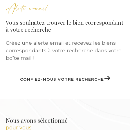
Alerte e-mail
Nos
annonces immobilières
couvrent une
large gamme :
Vous souhaitez trouver le bien correspondant
à votre recherche
Studios meublés pour étudiants
Créez une alerte email et recevez les biens
Appartements T2 ou T3 pour jeunes actifs
correspondants à votre recherche dans votre
T5 pour familles
boîte mail !
Maisons individuelles avec jardin
Duplex ou logements atypiques pour
investisseurs
CONFIEZ-NOUS VOTRE RECHERCHE
Chaque locataire bénéficie d’un
accompagnement personnalisé
pour
trouver le bien qui lui correspond, selon ses
critères, son budget et son mode de vie.
Nous avons sélectionné
pour vous