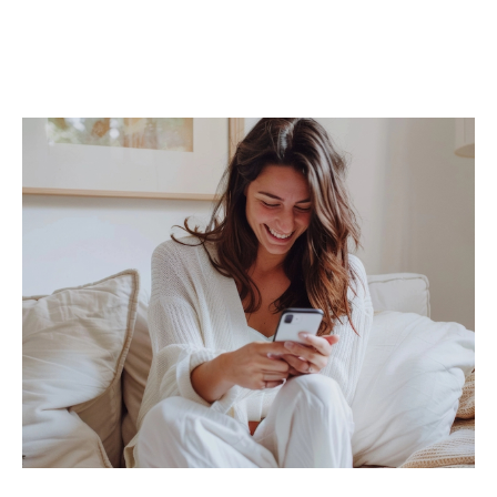
Studios
,
duplex
,
rez-de-jardin
Grâce à une diffusion ciblée de votre
annonce, notamment via nos
annonces imm
obilières à Saint-Priest
, un suivi personnalisé
et des outils professionnels, nous mettons
toutes les chances de votre côté pour
vendre
rapidement et au meilleur prix
.
Trouver une location, c’est trouver un
lieu de vie
À la recherche d’un
appartement à louer à
Saint-Priest
, d’un
studio
, ou d’une
maison
familiale
? Nos agences vous proposent une
sélection rigoureuse de biens locatifs, mise à
jour en temps réel.