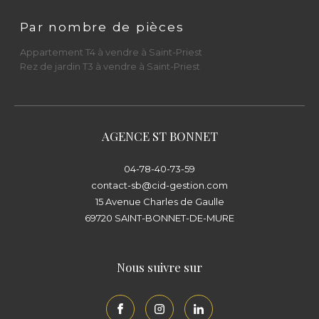
Parlons de votre projet immobilier dès
Par nombre de pièces
aujourd’hui
Appartement T4 à vendre à Saint-Priest
Rez de jardin T3 à vendre à Saint-Priest
Que vous souhaitiez
vendre un appartement
à Saint-Priest
, acheter une
maison de
village à Saint-Bonnet-de-Mure
, confier un
bien en
gestion locative
, ou changer de
AGENCE ST BONNET
syndic
, le
Cabinet Immobilier Diffusion CID
04-78-40-73-59
est à votre écoute.
contact-sb@cid-gestion.com
15 Avenue Charles de Gaulle
📍
Saint-Priest
: 23 rue du Docteur Gallavardin
69720
SAINT-BONNET-DE-MURE
– 69800
📍
Saint-Bonnet-de-Mure
: 15 avenue Charles
Nous suivre sur
de Gaulle – 69720
Rencontrez nos équipes et visitez l’agence la