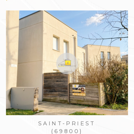
Confier la gestion de son bien en
toute sérénité
Être propriétaire bailleur demande du temps,
des connaissances juridiques et une gestion
rigoureuse. Le
Cabinet Immobilier Diffusion
CID
vous propose un service complet de
gest
ion locative à Saint-Priest
, pour sécuriser vos
revenus tout en allégeant votre charge
mentale.
Notre accompagnement comprend :
Estimation du loyer selon les tendances
locales
Rédaction du bail, état des lieux, dépôt de
SAINT-PRIEST
garantie
(69800)
Encaissement des loyers, suivi administratif et