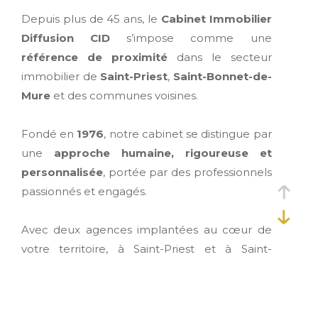
Depuis plus de 45 ans, le
Cabinet Immobilier
Diffusion CID
s’impose comme une
référence de proximité
dans le secteur
immobilier de
Saint-Priest
,
Saint-Bonnet-de-
Mure
et des communes voisines.
Fondé en
1976
, notre cabinet se distingue par
une
approche humaine, rigoureuse et
personnalisée
, portée par des professionnels
passionnés et engagés.
Avec deux agences implantées au cœur de
votre territoire, à Saint-Priest et à Saint-
Bonnet-de-Mure, nous vous accompagnons
dans tous vos projets
: vente, location,
gestion locative et syndic de copropriété.