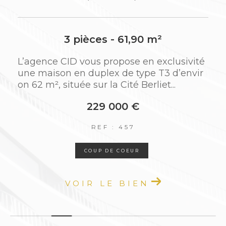
comptable
Relation locataire, gestion des éventuels
travaux et sinistres
2 pièces - 42,64 m²
vité
L'agence CID vous propose à la vente ce
Grâce à notre proximité géographique et à
nvir
bel appartement T2 de 42 m², situé au 10
notre réactivité, nous apportons des réponses
ème étage avec ascenseur de la...
rapides, efficaces et sur mesure à toutes les
situations.
125 000 €
REF : 459
Un syndic de confiance pour votre
tranquillité
COUP DE COEUR
En tant que
syndic de copropriété à Saint-P
VOIR LE BIEN
riest
, nous mettons l’accent sur une
gestion
claire, réactive et humaine
. Nos
collaborateurs sont à l’écoute de chaque