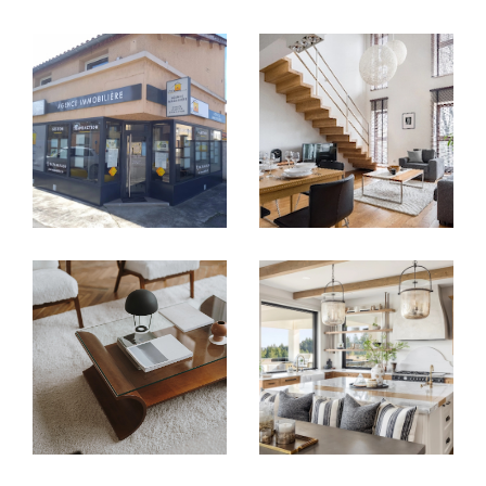
Vendre avec justesse, au bon moment
et au bon prix
Vous avez un bien à vendre à
Saint-Priest
,
Saint-Bonnet-de-Mure
ou dans les
communes avoisinantes ? Le
Cabinet
Immobilier Diffusion CID
vous accompagne
de l’estimation à la signature de l’acte
authentique, en valorisant chaque bien avec
justesse.
Nous intervenons sur tous types de biens :
Appartements T2, T3, T5
Maisons de village
avec jardin ou cour
Villas à vendre
avec piscine ou terrasse