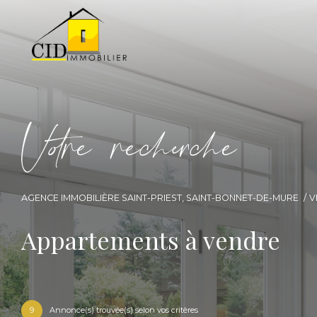
V
o
r
e
r
e
c
e
c
e
AGENCE IMMOBILIÈRE SAINT-PRIEST, SAINT-BONNET-DE-MURE
V
Appartements à vendre
9
Annonce(s) trouvée(s) selon vos critères