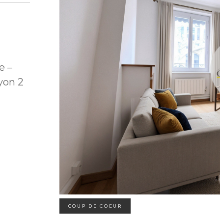
e –
yon 2
COUP DE COEUR