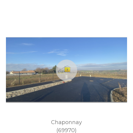
Chaponnay
(69970)