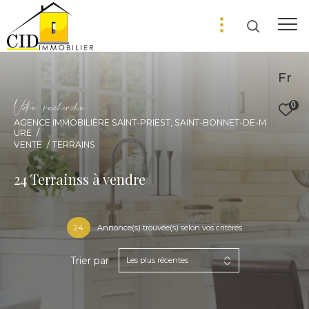
Fr
V
o
r
e
r
e
c
e
c
e
0
AGENCE IMMOBILIÈRE SAINT-PRIEST, SAINT-BONNET-DE-M
URE
VENTE
TERRAINS
24
Terrainss à vendre
24
Annonce(s) trouvée(s) selon vos critères
Trier par
Les plus récentes